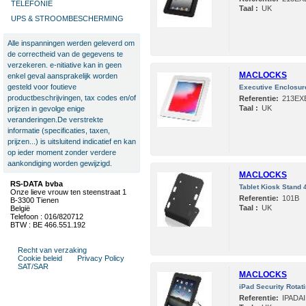
TELEFONIE
Taal :
UK
UPS & STROOMBESCHERMING
Alle inspanningen werden geleverd om
de correctheid van de gegevens te
verzekeren. e-nitiative kan in geen
MACLOCKS
enkel geval aansprakelijk worden
gesteld voor foutieve
Executive Enclosure 
productbeschrijvingen, tax codes en/of
Referentie:
213E
Taal :
UK
prijzen in gevolge enige
veranderingen.De verstrekte
informatie (specificaties, taxen,
prijzen...) is uitsluitend indicatief en kan
op ieder moment zonder verdere
aankondiging worden gewijzigd.
MACLOCKS
RS-DATA bvba
Tablet Kiosk Stand 
Onze lieve vrouw ten steenstraat 1
Referentie:
101B
B-3300 Tienen
Taal :
UK
België
Telefoon : 016/820712
BTW : BE 466.551.192
Recht van verzaking
Cookie beleid
Privacy Policy
SAT/SAR
MACLOCKS
iPad Security Rotati
Referentie:
IPADA