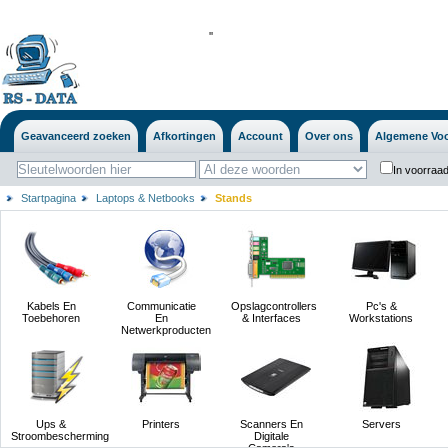
'
'
Geavanceerd zoeken
Afkortingen
Account
Over ons
Algemene Vo
In voorraad
Startpagina
Laptops & Netbooks
Stands
Kabels En
Communicatie
Opslagcontrollers
Pc's &
Toebehoren
En
& Interfaces
Workstations
Netwerkproducten
Ups &
Printers
Scanners En
Servers
Stroombescherming
Digitale