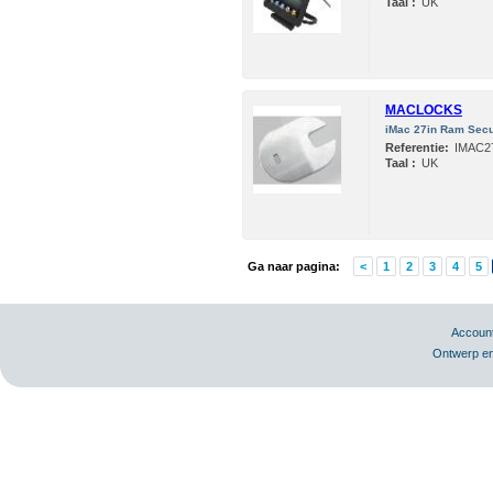
Taal :
UK
MACLOCKS
iMac 27in Ram Secur
Referentie:
IMAC2
Taal :
UK
Ga naar pagina:
<
1
2
3
4
5
Accoun
Ontwerp en