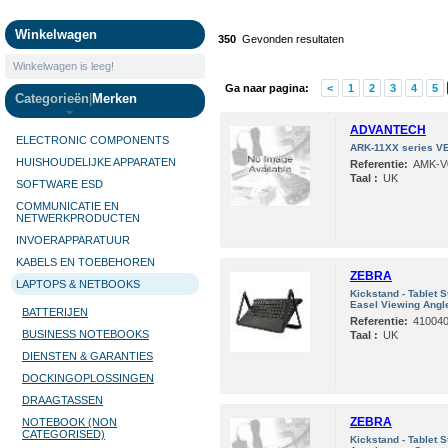
Camera's
Winkelwagen
350
Gevonden resultaten
Winkelwagen is leeg!
Ga naar pagina:
<
1
2
3
4
5
Categorieën
|
Merken
ADVANTECH
ELECTRONIC COMPONENTS
ARK-11XX series VE
HUISHOUDELIJKE APPARATEN
Referentie:
AMK-V
Taal :
UK
SOFTWARE ESD
COMMUNICATIE EN
NETWERKPRODUCTEN
INVOERAPPARATUUR
KABELS EN TOEBEHOREN
ZEBRA
LAPTOPS & NETBOOKS
Kickstand - Tablet 
Easel Viewing Angle
BATTERIJEN
Referentie:
41004
BUSINESS NOTEBOOKS
Taal :
UK
DIENSTEN & GARANTIES
DOCKINGOPLOSSINGEN
DRAAGTASSEN
ZEBRA
NOTEBOOK (NON
CATEGORISED)
Kickstand - Tablet 