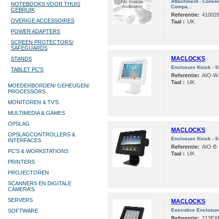
Attachment - Conver
NOTEBOOKS VOOR THUIS
Compa...
GEBRUIK
Referentie:
41002
OVERIGE ACCESSOIRES
Taal :
UK
POWER ADAPTERS
SCREEN PROTECTORS/
SAFEGUARDS
MACLOCKS
STANDS
Enclosure Kiosk - S
TABLET PC'S
Referentie:
AIO-W
Taal :
UK
MOEDERBORDEN/ GEHEUGEN/
PROCESSORS
MONITOREN & TV’S
MULTIMEDIA & GAMES
OPSLAG
MACLOCKS
OPSLAGCONTROLLERS &
Enclosure Kiosk - S
INTERFACES
Referentie:
AIO-B
PC'S & WORKSTATIONS
Taal :
UK
PRINTERS
PROJECTOREN
SCANNERS EN DIGITALE
CAMERA'S
SERVERS
MACLOCKS
Executive Enclosure
SOFTWARE
Referentie:
213EX