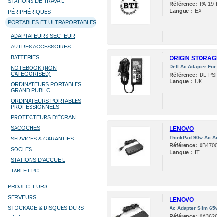
STATIONS DE TRAVAIL
Référence:
PA-19-
Langue :
EX
PÉRIPHÉRIQUES
PORTABLES ET ULTRAPORTABLES
ADAPTATEURS SECTEUR
AUTRES ACCESSOIRES
BATTERIES
ORIGIN STORAG
Dell Ac Adapter Fo
NOTEBOOK (NON
CATEGORISED)
Référence:
DL-PS
Langue :
UK
ORDINATEURS PORTABLES
GRAND PUBLIC
ORDINATEURS PORTABLES
PROFESSIONNELS
PROTECTEURS D'ÉCRAN
SACOCHES
LENOVO
ThinkPad 90w Ac Adap
SERVICES & GARANTIES
Référence:
0B470
SOCLES
Langue :
IT
STATIONS D'ACCUEIL
TABLET PC
PROJECTEURS
SERVEURS
LENOVO
STOCKAGE & DISQUES DURS
Ac Adapter Slim 65
Référence:
0A362