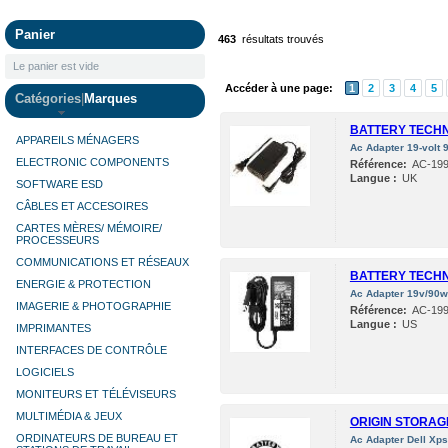
Panier
463
résultats trouvés
Le panier est vide
Accéder à une page:
1
2
3
4
5
Catégories
|
Marques
BATTERY TECH
APPAREILS MÉNAGERS
Ac Adapter 19-volt 
ELECTRONIC COMPONENTS
Référence:
AC-19
Langue :
UK
SOFTWARE ESD
CÂBLES ET ACCESOIRES
CARTES MÈRES/ MÉMOIRE/
PROCESSEURS
COMMUNICATIONS ET RÉSEAUX
BATTERY TECH
ENERGIE & PROTECTION
Ac Adapter 19v/90w
IMAGERIE & PHOTOGRAPHIE
Référence:
AC-199
Langue :
US
IMPRIMANTES
INTERFACES DE CONTRÔLE
LOGICIELS
MONITEURS ET TÉLÉVISEURS
MULTIMÉDIA & JEUX
ORIGIN STORAG
ORDINATEURS DE BUREAU ET
Ac Adapter Dell Xp