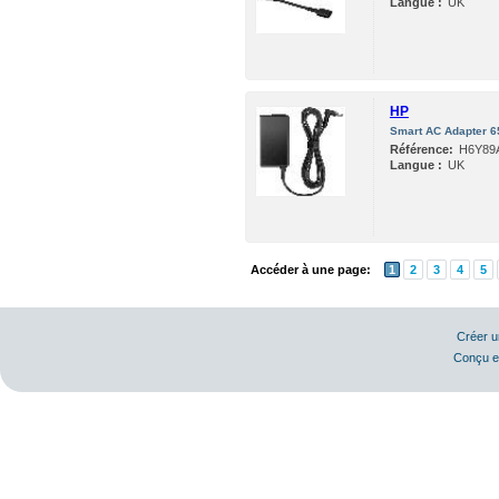
Langue :
UK
HP
Smart AC Adapter 
Référence:
H6Y89
Langue :
UK
Accéder à une page:
1
2
3
4
5
Créer 
Conçu e