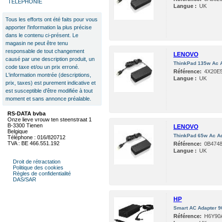
TÉLÉPHONIE
Langue :
UK
Tous les efforts ont été faits pour vous
apporter l'information la plus précise
dans le contenu ci-présent. Le
magasin ne peut être tenu
responsable de tout changement
LENOVO
causé par une description produit, un
ThinkPad 135w Ac A
code taxe et/ou un prix erroné.
Référence:
4X20E
L'information montrée (descriptions,
Langue :
UK
prix, taxes) est purement indicative et
est susceptible d'être modifiée à tout
moment et sans annonce préalable.
RS-DATA bvba
Onze lieve vrouw ten steenstraat 1
B-3300 Tienen
LENOVO
Belgique
ThinkPad 65w Ac Ad
Téléphone : 016/820712
TVA : BE 466.551.192
Référence:
0B474
Langue :
UK
Droit de rétractation
Politique des cookies
Règles de confidentialité
DAS/SAR
HP
Smart AC Adapter 
Référence:
H6Y90