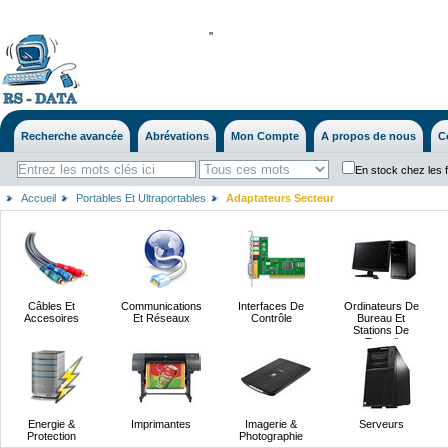
'
'
Recherche avancée
Abrévations
Mon Compte
A propos de nous
C
En stock chez les 
Accueil
Portables Et Ultraportables
Adaptateurs Secteur
Câbles Et
Communications
Interfaces De
Ordinateurs De
Accesoires
Et Réseaux
Contrôle
Bureau Et
Stations De
Travail
Energie &
Imprimantes
Imagerie &
Serveurs
Protection
Photographie