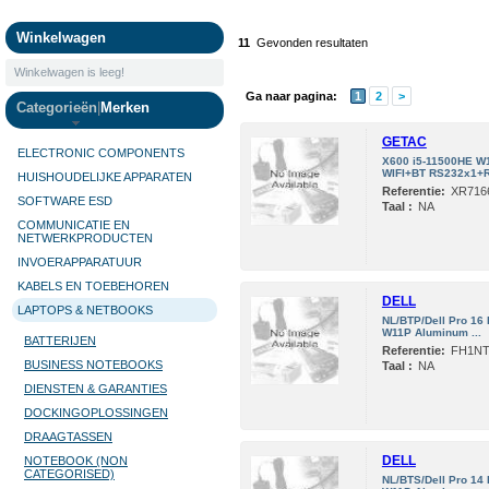
Camera's
Winkelwagen
11
Gevonden resultaten
Winkelwagen is leeg!
Ga naar pagina:
1
2
>
Categorieën
|
Merken
GETAC
ELECTRONIC COMPONENTS
X600 i5-11500HE W
WIFI+BT RS232x1+R
HUISHOUDELIJKE APPARATEN
Referentie:
XR716
SOFTWARE ESD
Taal :
NA
COMMUNICATIE EN
NETWERKPRODUCTEN
INVOERAPPARATUUR
KABELS EN TOEBEHOREN
DELL
LAPTOPS & NETBOOKS
NL/BTP/Dell Pro 1
W11P Aluminum ...
BATTERIJEN
Referentie:
FH1N
BUSINESS NOTEBOOKS
Taal :
NA
DIENSTEN & GARANTIES
DOCKINGOPLOSSINGEN
DRAAGTASSEN
DELL
NOTEBOOK (NON
CATEGORISED)
NL/BTS/Dell Pro 1