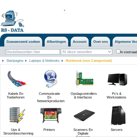
'
'
Geavanceerd zoeken
Afkortingen
Account
Over ons
Algemene Vo
In voorraad
Startpagina
Laptops & Netbooks
Notebook (non Categorised)
Kabels En
Communicatie
Opslagcontrollers
Pc's &
Toebehoren
En
& Interfaces
Workstations
Netwerkproducten
Ups &
Printers
Scanners En
Servers
Stroombescherming
Digitale