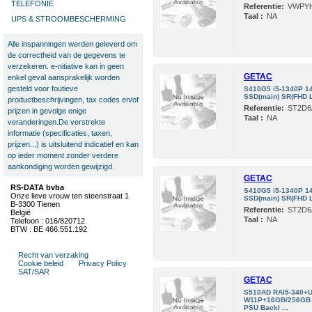
TELEFONIE
Referentie:
VWPY
Taal :
NA
UPS & STROOMBESCHERMING
Alle inspanningen werden geleverd om
de correctheid van de gegevens te
verzekeren. e-nitiative kan in geen
GETAC
enkel geval aansprakelijk worden
gesteld voor foutieve
S410G5 i5-1340P 1
SSD(main) SR(FHD 
productbeschrijvingen, tax codes en/of
Referentie:
ST2D6
prijzen in gevolge enige
Taal :
NA
veranderingen.De verstrekte
informatie (specificaties, taxen,
prijzen...) is uitsluitend indicatief en kan
op ieder moment zonder verdere
aankondiging worden gewijzigd.
GETAC
RS-DATA bvba
S410G5 i5-1340P 1
Onze lieve vrouw ten steenstraat 1
SSD(main) SR(FHD L
B-3300 Tienen
Referentie:
ST2D6
België
Taal :
NA
Telefoon : 016/820712
BTW : BE 466.551.192
Recht van verzaking
Cookie beleid
Privacy Policy
SAT/SAR
GETAC
S510AD RAI5-340+U
W11P+16GB/256GB 
PSU Backl ...