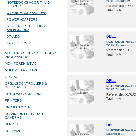
W11P Aluminum ...
NOTEBOOKS VOOR THUIS
Referentie:
9YN12
GEBRUIK
Taal :
NA
OVERIGE ACCESSOIRES
POWER ADAPTERS
SCREEN PROTECTORS/
SAFEGUARDS
DELL
STANDS
NL/BTS/Dell Pro 1
TABLET PC'S
W11P Aluminum ...
Referentie:
FT0F6
MOEDERBORDEN/ GEHEUGEN/
Taal :
NA
PROCESSORS
MONITOREN & TV’S
MULTIMEDIA & GAMES
OPSLAG
DELL
OPSLAGCONTROLLERS &
NL/BTS/Dell Pro 16
INTERFACES
W11P Aluminum ...
PC'S & WORKSTATIONS
Referentie:
XVRJ
Taal :
NA
PRINTERS
PROJECTOREN
SCANNERS EN DIGITALE
CAMERA'S
SERVERS
DELL
NL/BTP/Dell Pro Ma
SOFTWARE
Magnetite ...