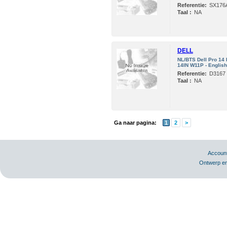
Referentie:
SX176
Taal :
NA
DELL
NL/BTS Dell Pro 14
14IN W11P - English 
Referentie:
D3167
Taal :
NA
Ga naar pagina:
1
2
>
Accoun
Ontwerp en