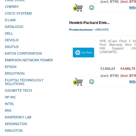
CASE LOGIC
(excl. BTW)
(incl. BT
CHERRY
Info
CISCO SYSTEMS
D-LINK
Hewlett-Packard Ente...
DATALOGIC
Productnummer:
UM034PE
DELL
DEVOLO
HPE eCare Pack 1 Ye
Post Warranty 6hrs C
DIGITUS
HW Support -24
(UM034PE)
EATON CORPORATION
EMERSON NETWORK POWER
EPSON
€3.856,03
€4.665,79
ERGOTRON
(excl. BTW)
(incl. BT
FUJITSU TECHNOLOGY
Info
SOLUTIONS
GIGABYTE TECH
HP INC
INTEL
IRIS
KASPERSKY LAB
KENSINGTON
KINGSTON