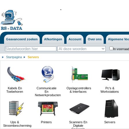
'
'
Geavanceerd zoeken
Afkortingen
Account
Over ons
Algemene Vo
In voorraad
Startpagina
Servers
Kabels En
Communicatie
Opslagcontrollers
Pc's &
Toebehoren
En
& Interfaces
Workstations
Netwerkproducten
Ups &
Printers
Scanners En
Servers
Stroombescherming
Digitale