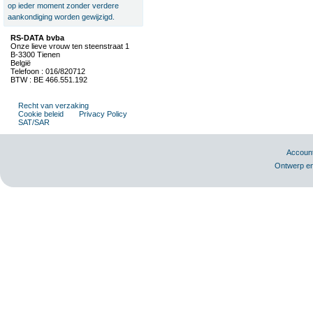
op ieder moment zonder verdere
aankondiging worden gewijzigd.
RS-DATA bvba
Onze lieve vrouw ten steenstraat 1
B-3300 Tienen
België
Telefoon : 016/820712
BTW : BE 466.551.192
Recht van verzaking
Cookie beleid
Privacy Policy
SAT/SAR
Accoun
Ontwerp en