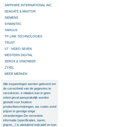
SAPPHIRE INTERNATIONAL INC.
SEAGATE & MAXTOR
SIEMENS
SYMANTEC
TARGUS
TP-LINK TECHNOLOGIES
TRUST
V7 - VIDEO SEVEN
WESTERN DIGITAL
XEROX & VISIONEER
ZYXEL
MEER MERKEN
Alle inspanningen werden geleverd om
de correctheid van de gegevens te
verzekeren. e-nitiative kan in geen
enkel geval aansprakelijk worden
gesteld voor foutieve
productbeschrijvingen, tax codes en/of
prijzen in gevolge enige
veranderingen.De verstrekte
informatie (specificaties, taxen,
prijzen...) is uitsluitend indicatief en kan