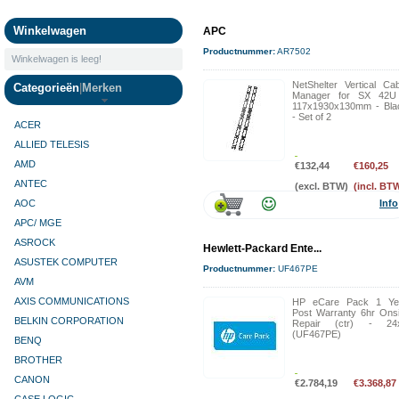
Camera's
Winkelwagen
APC
Productnummer:
AR7502
Winkelwagen is leeg!
NetShelter Vertical Cab
Categorieën
|
Merken
Manager for SX 42U
117x1930x130mm - Bla
- Set of 2
ACER
ALLIED TELESIS
AMD
€132,44
€160,25
ANTEC
(excl. BTW)
(incl. BT
AOC
Info
APC/ MGE
ASROCK
Hewlett-Packard Ente...
ASUSTEK COMPUTER
Productnummer:
UF467PE
AVM
AXIS COMMUNICATIONS
HP eCare Pack 1 Ye
Post Warranty 6hr Onsi
BELKIN CORPORATION
Repair (ctr) - 24
(UF467PE)
BENQ
BROTHER
CANON
€2.784,19
€3.368,87