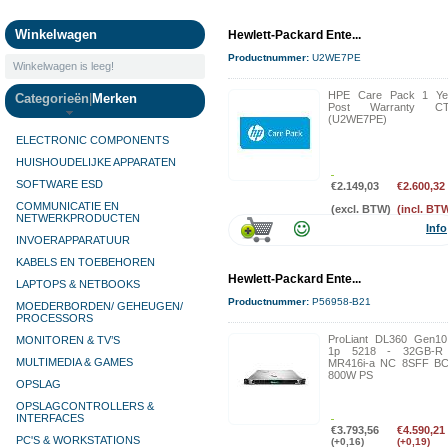
Camera's
Winkelwagen
Hewlett-Packard Ente...
Productnummer:
U2WE7PE
Winkelwagen is leeg!
HPE Care Pack 1 Ye
Categorieën
|
Merken
Post Warranty C
(U2WE7PE)
ELECTRONIC COMPONENTS
HUISHOUDELIJKE APPARATEN
SOFTWARE ESD
€2.149,03
€2.600,32
COMMUNICATIE EN
(excl. BTW)
(incl. BT
NETWERKPRODUCTEN
Info
INVOERAPPARATUUR
KABELS EN TOEBEHOREN
Hewlett-Packard Ente...
LAPTOPS & NETBOOKS
Productnummer:
P56958-B21
MOEDERBORDEN/ GEHEUGEN/
PROCESSORS
ProLiant DL360 Gen10
MONITOREN & TV’S
1p 5218 - 32GB-R
MULTIMEDIA & GAMES
MR416i-a NC 8SFF BC
800W PS
OPSLAG
OPSLAGCONTROLLERS &
INTERFACES
€3.793,56
€4.590,21
PC'S & WORKSTATIONS
(+0,16)
(+0,19)