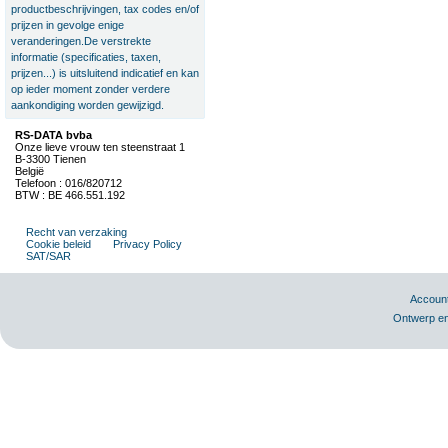
productbeschrijvingen, tax codes en/of
prijzen in gevolge enige
veranderingen.De verstrekte
informatie (specificaties, taxen,
prijzen...) is uitsluitend indicatief en kan
op ieder moment zonder verdere
aankondiging worden gewijzigd.
RS-DATA bvba
Onze lieve vrouw ten steenstraat 1
B-3300 Tienen
België
Telefoon : 016/820712
BTW : BE 466.551.192
Recht van verzaking
Cookie beleid
Privacy Policy
SAT/SAR
Accoun
Ontwerp en