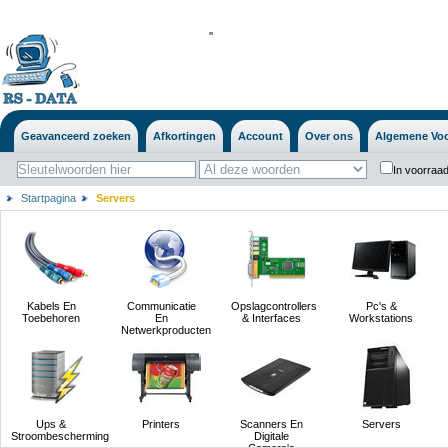
'
'
Geavanceerd zoeken
Afkortingen
Account
Over ons
Algemene Vo
In voorraad
Startpagina
Servers
Kabels En
Communicatie
Opslagcontrollers
Pc's &
Toebehoren
En
& Interfaces
Workstations
Netwerkproducten
Ups &
Printers
Scanners En
Servers
Stroombescherming
Digitale