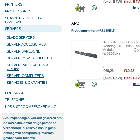
(excl. BTW)
(incl. BT
PRINTERS
Info
PROJECTOREN
SCANNERS EN DIGITALE
CAMERA'S
APC
SERVERS
Productnummer:
AR8136BLK
BLADE SERVERS
Netshelter Panel Toolle
SERVER ACCESSOIRES
Blanking 1u 19in Bla
Modular Qty1
SERVER BAREBONE
(ar8136blk)
SERVER POWER SUPPLIES
SERVER RACK KASTEN &
OPTIES
€66,23
€80,13
SERVER-COMPUTERS
(excl. BTW)
(incl. BT
SERVICES & GARANTIES
Info
SOFTWARE
TELEFONIE
UPS & STROOMBESCHERMING
Alle inspanningen werden geleverd om
de correctheid van de gegevens te
verzekeren. e-nitiative kan in geen
enkel geval aansprakelijk worden
gesteld voor foutieve