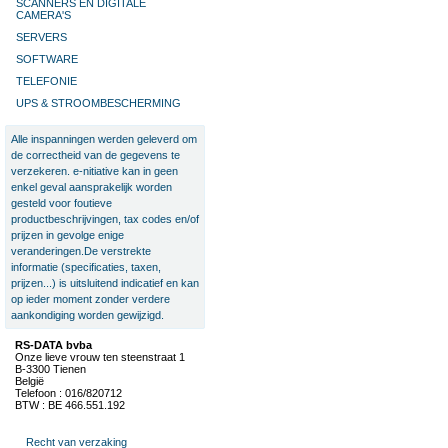
SCANNERS EN DIGITALE
CAMERA'S
SERVERS
SOFTWARE
TELEFONIE
UPS & STROOMBESCHERMING
Alle inspanningen werden geleverd om
de correctheid van de gegevens te
verzekeren. e-nitiative kan in geen
enkel geval aansprakelijk worden
gesteld voor foutieve
productbeschrijvingen, tax codes en/of
prijzen in gevolge enige
veranderingen.De verstrekte
informatie (specificaties, taxen,
prijzen...) is uitsluitend indicatief en kan
op ieder moment zonder verdere
aankondiging worden gewijzigd.
RS-DATA bvba
Onze lieve vrouw ten steenstraat 1
B-3300 Tienen
België
Telefoon : 016/820712
BTW : BE 466.551.192
Recht van verzaking