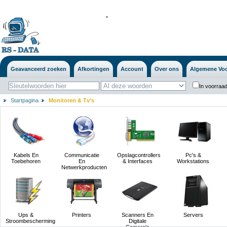
'
'
Geavanceerd zoeken
Afkortingen
Account
Over ons
Algemene Vo
In voorraad
Startpagina
Monitoren & Tv’s
Kabels En
Communicatie
Opslagcontrollers
Pc's &
Toebehoren
En
& Interfaces
Workstations
Netwerkproducten
Ups &
Printers
Scanners En
Servers
Stroombescherming
Digitale