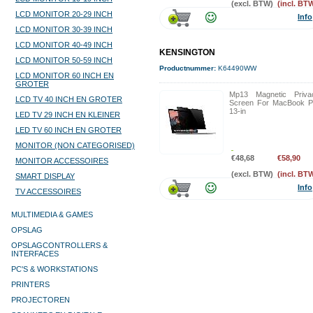
(excl. BTW)
(incl. BT
LCD MONITOR 20-29 INCH
Info
LCD MONITOR 30-39 INCH
LCD MONITOR 40-49 INCH
KENSINGTON
LCD MONITOR 50-59 INCH
Productnummer:
K64490WW
LCD MONITOR 60 INCH EN
GROTER
Mp13 Magnetic Priva
LCD TV 40 INCH EN GROTER
Screen For MacBook P
13-in
LED TV 29 INCH EN KLEINER
LED TV 60 INCH EN GROTER
MONITOR (NON CATEGORISED)
€48,68
€58,90
MONITOR ACCESSOIRES
(excl. BTW)
(incl. BT
SMART DISPLAY
Info
TV ACCESSOIRES
MULTIMEDIA & GAMES
OPSLAG
OPSLAGCONTROLLERS &
INTERFACES
PC'S & WORKSTATIONS
PRINTERS
PROJECTOREN