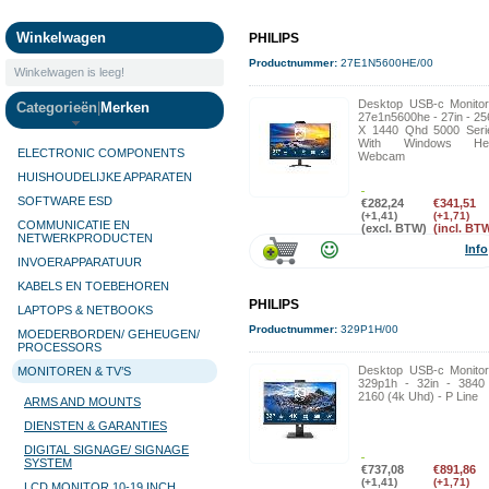
Camera's
Winkelwagen
PHILIPS
Productnummer:
27E1N5600HE/00
Winkelwagen is leeg!
Desktop USB-c Monitor
Categorieën
|
Merken
27e1n5600he - 27in - 25
X 1440 Qhd 5000 Seri
With Windows Hel
ELECTRONIC COMPONENTS
Webcam
HUISHOUDELIJKE APPARATEN
SOFTWARE ESD
€282,24
€341,51
(+1,41)
(+1,71)
COMMUNICATIE EN
(excl. BTW)
(incl. BT
NETWERKPRODUCTEN
Info
INVOERAPPARATUUR
KABELS EN TOEBEHOREN
PHILIPS
LAPTOPS & NETBOOKS
Productnummer:
329P1H/00
MOEDERBORDEN/ GEHEUGEN/
PROCESSORS
Desktop USB-c Monitor
MONITOREN & TV’S
329p1h - 32in - 3840
2160 (4k Uhd) - P Line
ARMS AND MOUNTS
DIENSTEN & GARANTIES
DIGITAL SIGNAGE/ SIGNAGE
SYSTEM
€737,08
€891,86
(+1,41)
(+1,71)
LCD MONITOR 10-19 INCH