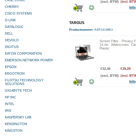
CASE LOGIC
(excl. BTW)
(incl. BT
CHERRY
Info
CISCO SYSTEMS
D-LINK
TARGUS
DATALOGIC
Productnummer:
ASF141WEU
DELL
DEVOLO
Screen Filter - Privacy 
14.1in Widescreen Cle
DIGITUS
Plastic
EATON CORPORATION
EMERSON NETWORK POWER
EPSON
€32,46
€39,28
ERGOTRON
(excl. BTW)
(incl. BT
FUJITSU TECHNOLOGY
Info
SOLUTIONS
GIGABYTE TECH
HP INC
INTEL
IRIS
KASPERSKY LAB
KENSINGTON
KINGSTON