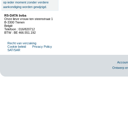
op ieder moment zonder verdere
aankondiging worden gewijzigd.
RS-DATA bvba
Onze lieve vrouw ten steenstraat 1
B-3300 Tienen
België
Telefoon : 016/820712
BTW : BE 466.551.192
Recht van verzaking
Cookie beleid
Privacy Policy
SAT/SAR
Accoun
Ontwerp en