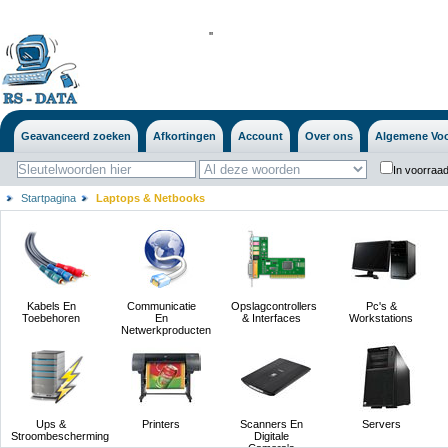
'
'
Geavanceerd zoeken
Afkortingen
Account
Over ons
Algemene Vo
In voorraad
Startpagina
Laptops & Netbooks
Kabels En
Communicatie
Opslagcontrollers
Pc's &
Toebehoren
En
& Interfaces
Workstations
Netwerkproducten
Ups &
Printers
Scanners En
Servers
Stroombescherming
Digitale