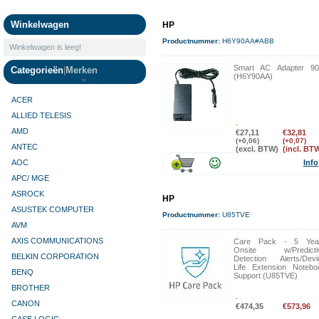
Camera's
Winkelwagen
HP
Productnummer:
H6Y90AA#ABB
Winkelwagen is leeg!
Smart AC Adapter 9
Categorieën
|
Merken
(H6Y90AA)
ACER
ALLIED TELESIS
AMD
€27,11
€32,81
(+0,06)
(+0,07)
ANTEC
(excl. BTW)
(incl. BT
AOC
Info
APC/ MGE
ASROCK
HP
ASUSTEK COMPUTER
Productnummer:
U85TVE
AVM
AXIS COMMUNICATIONS
Care Pack - 5 Yea
Onsite w/Predicti
BELKIN CORPORATION
Detection Alerts/Devi
Life Extension Notebo
BENQ
Support (U85TVE)
BROTHER
CANON
€474,35
€573,96