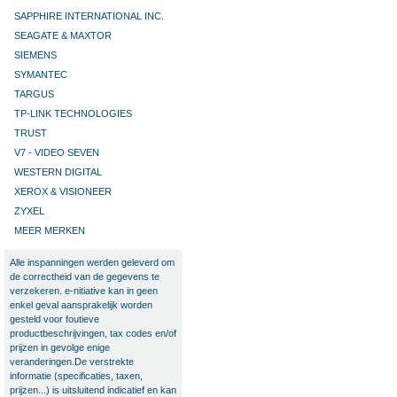
SAPPHIRE INTERNATIONAL INC.
SEAGATE & MAXTOR
SIEMENS
SYMANTEC
TARGUS
TP-LINK TECHNOLOGIES
TRUST
V7 - VIDEO SEVEN
WESTERN DIGITAL
XEROX & VISIONEER
ZYXEL
MEER MERKEN
Alle inspanningen werden geleverd om
de correctheid van de gegevens te
verzekeren. e-nitiative kan in geen
enkel geval aansprakelijk worden
gesteld voor foutieve
productbeschrijvingen, tax codes en/of
prijzen in gevolge enige
veranderingen.De verstrekte
informatie (specificaties, taxen,
prijzen...) is uitsluitend indicatief en kan