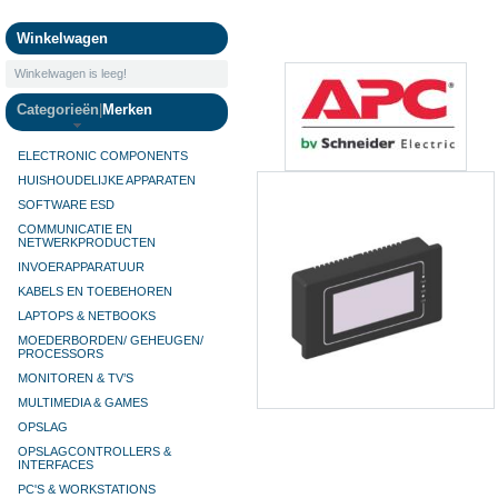
Camera's
Winkelwagen
Winkelwagen is leeg!
Categorieën
|
Merken
ELECTRONIC COMPONENTS
HUISHOUDELIJKE APPARATEN
SOFTWARE ESD
COMMUNICATIE EN
NETWERKPRODUCTEN
INVOERAPPARATUUR
KABELS EN TOEBEHOREN
LAPTOPS & NETBOOKS
MOEDERBORDEN/ GEHEUGEN/
PROCESSORS
MONITOREN & TV’S
MULTIMEDIA & GAMES
OPSLAG
OPSLAGCONTROLLERS &
INTERFACES
PC'S & WORKSTATIONS