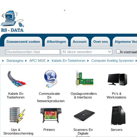
'
'
Geavanceerd zoeken
Afkortingen
Account
Over ons
Algemene Vo
In voorraad
Startpagina
APC/ MGE
Kabels En Toebehoren
Computer Koeling Systemen
Kabels En
Communicatie
Opslagcontrollers
Pc's &
Toebehoren
En
& Interfaces
Workstations
Netwerkproducten
Ups &
Printers
Scanners En
Servers
Stroombescherming
Digitale