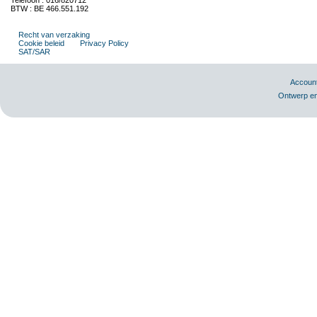
Telefoon : 016/820712
BTW : BE 466.551.192
Recht van verzaking
Cookie beleid
Privacy Policy
SAT/SAR
Accoun
Ontwerp en