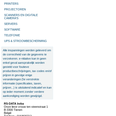
PRINTERS
PROJECTOREN
SCANNERS EN DIGITALE
CAMERA'S
SERVERS
SOFTWARE
TELEFONIE
UPS & STROOMBESCHERMING
Alle inspanningen werden geleverd om
de correctheid van de gegevens te
verzekeren. e-nitiative kan in geen
enkel geval aansprakelijk worden
gesteld voor foutieve
productbeschrijvingen, tax codes en/of
prijzen in gevolge enige
veranderingen.De verstrekte
informatie (specificaties, taxen,
prijzen...) is uitsluitend indicatief en kan
op ieder moment zonder verdere
aankondiging worden gewijzigd.
RS-DATA bvba
Onze lieve vrouw ten steenstraat 1
B-3300 Tienen
België