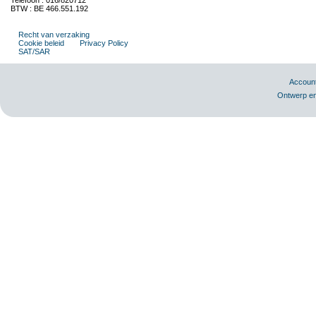
Telefoon : 016/820712
BTW : BE 466.551.192
Recht van verzaking
Cookie beleid
Privacy Policy
SAT/SAR
Accoun
Ontwerp en