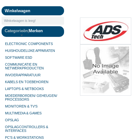
Camera's
Winkelwagen
Winkelwagen is leeg!
Categorieën
|
Merken
ELECTRONIC COMPONENTS
HUISHOUDELIJKE APPARATEN
SOFTWARE ESD
COMMUNICATIE EN
NETWERKPRODUCTEN
INVOERAPPARATUUR
KABELS EN TOEBEHOREN
LAPTOPS & NETBOOKS
MOEDERBORDEN/ GEHEUGEN/
PROCESSORS
MONITOREN & TV’S
MULTIMEDIA & GAMES
OPSLAG
OPSLAGCONTROLLERS &
INTERFACES
PC'S & WORKSTATIONS