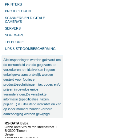
PRINTERS
PROJECTOREN
SCANNERS EN DIGITALE
CAMERA'S
SERVERS
SOFTWARE
TELEFONIE
UPS & STROOMBESCHERMING
Alle inspanningen werden geleverd om
de correctheid van de gegevens te
verzekeren. e-nitiative kan in geen
enkel geval aansprakelijk worden
gesteld voor foutieve
productbeschrijvingen, tax codes en/of
prijzen in gevolge enige
veranderingen.De verstrekte
informatie (specificaties, taxen,
prijzen...) is uitsluitend indicatief en kan
op ieder moment zonder verdere
aankondiging worden gewijzigd.
RS-DATA bvba
Onze lieve vrouw ten steenstraat 1
B-3300 Tienen
België