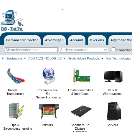
'
'
Geavanceerd zoeken
Afkortingen
Account
Over ons
Algemene Vo
In voorraad
Startpagina
ADS TECHNOLOGIES
Newly Added Products
Ads Technologies
Kabels En
Communicatie
Opslagcontrollers
Pc's &
Toebehoren
En
& Interfaces
Workstations
Netwerkproducten
Ups &
Printers
Scanners En
Servers
Stroombescherming
Digitale