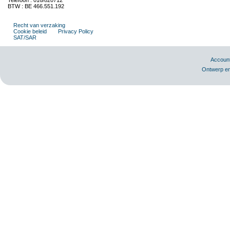
Telefoon : 016/820712
BTW : BE 466.551.192
Recht van verzaking
Cookie beleid
Privacy Policy
SAT/SAR
Accoun
Ontwerp en