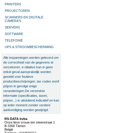
PRINTERS
PROJECTOREN
SCANNERS EN DIGITALE
CAMERA'S
SERVERS
SOFTWARE
TELEFONIE
UPS & STROOMBESCHERMING
Alle inspanningen werden geleverd om
de correctheid van de gegevens te
verzekeren. e-nitiative kan in geen
enkel geval aansprakelijk worden
gesteld voor foutieve
productbeschrijvingen, tax codes en/of
prijzen in gevolge enige
veranderingen.De verstrekte
informatie (specificaties, taxen,
prijzen...) is uitsluitend indicatief en kan
op ieder moment zonder verdere
aankondiging worden gewijzigd.
RS-DATA bvba
Onze lieve vrouw ten steenstraat 1
B-3300 Tienen
België