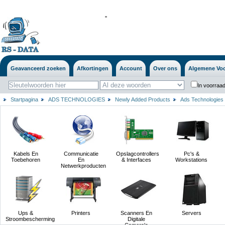
'
'
Geavanceerd zoeken
Afkortingen
Account
Over ons
Algemene Vo
In voorraad
Startpagina
ADS TECHNOLOGIES
Newly Added Products
Ads Technologies
Kabels En
Communicatie
Opslagcontrollers
Pc's &
Toebehoren
En
& Interfaces
Workstations
Netwerkproducten
Ups &
Printers
Scanners En
Servers
Stroombescherming
Digitale