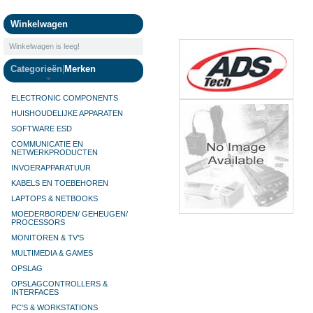
Camera's
Winkelwagen
Winkelwagen is leeg!
Categorieën
|
Merken
ELECTRONIC COMPONENTS
HUISHOUDELIJKE APPARATEN
SOFTWARE ESD
COMMUNICATIE EN
NETWERKPRODUCTEN
INVOERAPPARATUUR
KABELS EN TOEBEHOREN
LAPTOPS & NETBOOKS
MOEDERBORDEN/ GEHEUGEN/
PROCESSORS
MONITOREN & TV’S
MULTIMEDIA & GAMES
OPSLAG
OPSLAGCONTROLLERS &
INTERFACES
PC'S & WORKSTATIONS