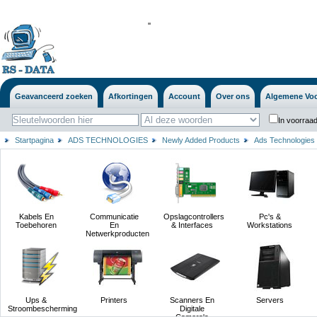
'
'
Geavanceerd zoeken
Afkortingen
Account
Over ons
Algemene Vo
In voorraad
Startpagina
ADS TECHNOLOGIES
Newly Added Products
Ads Technologies
Kabels En
Communicatie
Opslagcontrollers
Pc's &
Toebehoren
En
& Interfaces
Workstations
Netwerkproducten
Ups &
Printers
Scanners En
Servers
Stroombescherming
Digitale