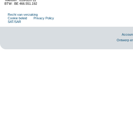
Telefoon : 016/820712
BTW : BE 466.551.192
Recht van verzaking
Cookie beleid
Privacy Policy
SAT/SAR
Accoun
Ontwerp en