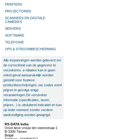
PRINTERS
PROJECTOREN
SCANNERS EN DIGITALE
CAMERA'S
SERVERS
SOFTWARE
TELEFONIE
UPS & STROOMBESCHERMING
Alle inspanningen werden geleverd om
de correctheid van de gegevens te
verzekeren. e-nitiative kan in geen
enkel geval aansprakelijk worden
gesteld voor foutieve
productbeschrijvingen, tax codes en/of
prijzen in gevolge enige
veranderingen.De verstrekte
informatie (specificaties, taxen,
prijzen...) is uitsluitend indicatief en kan
op ieder moment zonder verdere
aankondiging worden gewijzigd.
RS-DATA bvba
Onze lieve vrouw ten steenstraat 1
B-3300 Tienen
België