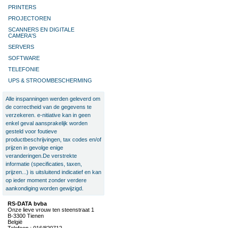
PRINTERS
PROJECTOREN
SCANNERS EN DIGITALE
CAMERA'S
SERVERS
SOFTWARE
TELEFONIE
UPS & STROOMBESCHERMING
Alle inspanningen werden geleverd om
de correctheid van de gegevens te
verzekeren. e-nitiative kan in geen
enkel geval aansprakelijk worden
gesteld voor foutieve
productbeschrijvingen, tax codes en/of
prijzen in gevolge enige
veranderingen.De verstrekte
informatie (specificaties, taxen,
prijzen...) is uitsluitend indicatief en kan
op ieder moment zonder verdere
aankondiging worden gewijzigd.
RS-DATA bvba
Onze lieve vrouw ten steenstraat 1
B-3300 Tienen
België