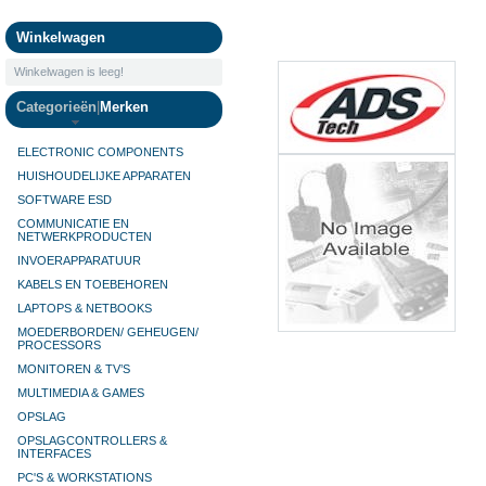
Camera's
Winkelwagen
Winkelwagen is leeg!
Categorieën
|
Merken
ELECTRONIC COMPONENTS
HUISHOUDELIJKE APPARATEN
SOFTWARE ESD
COMMUNICATIE EN
NETWERKPRODUCTEN
INVOERAPPARATUUR
KABELS EN TOEBEHOREN
LAPTOPS & NETBOOKS
MOEDERBORDEN/ GEHEUGEN/
PROCESSORS
MONITOREN & TV’S
MULTIMEDIA & GAMES
OPSLAG
OPSLAGCONTROLLERS &
INTERFACES
PC'S & WORKSTATIONS