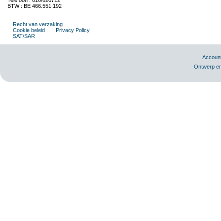
Telefoon : 016/820712
BTW : BE 466.551.192
Recht van verzaking
Cookie beleid
Privacy Policy
SAT/SAR
Accoun
Ontwerp en