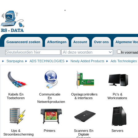
'
'
Geavanceerd zoeken
Afkortingen
Account
Over ons
Algemene Vo
In voorraad
Startpagina
ADS TECHNOLOGIES
Newly Added Products
Ads Technologies
Kabels En
Communicatie
Opslagcontrollers
Pc's &
Toebehoren
En
& Interfaces
Workstations
Netwerkproducten
Ups &
Printers
Scanners En
Servers
Stroombescherming
Digitale