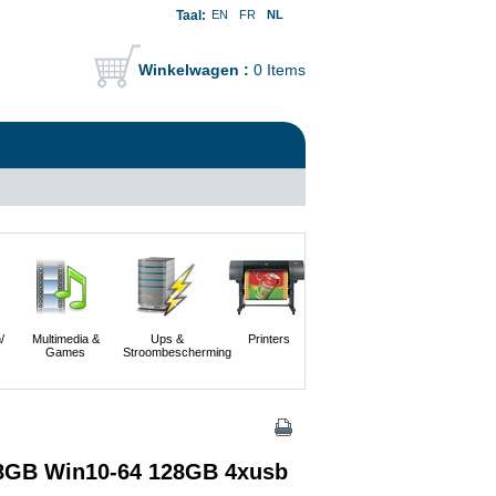
Taal:
EN
FR
NL
Winkelwagen :
0 Items
/
Multimedia &
Ups &
Printers
Scanners En
Servers
Games
Stroombescherming
Digitale
Camera's
 8GB Win10-64 128GB 4xusb