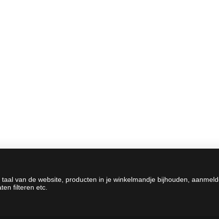
 taal van de website, producten in je winkelmandje bijhouden, aanmel
en filteren etc.