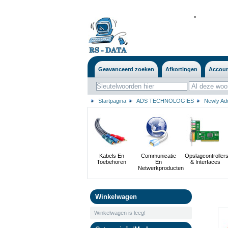
'
'
Geavanceerd zoeken
Afkortingen
Accou
Startpagina
ADS TECHNOLOGIES
Newly Ad
Kabels En
Communicatie
Opslagcontroller
Toebehoren
En
& Interfaces
Netwerkproducten
Winkelwagen
Winkelwagen is leeg!