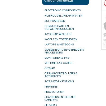
Categorieën
|
Merken
ELECTRONIC COMPONENTS
HUISHOUDELIJKE APPARATEN
SOFTWARE ESD
COMMUNICATIE EN
NETWERKPRODUCTEN
INVOERAPPARATUUR
KABELS EN TOEBEHOREN
LAPTOPS & NETBOOKS
MOEDERBORDEN/ GEHEUGEN/
PROCESSORS
MONITOREN & TV’S
MULTIMEDIA & GAMES
OPSLAG
OPSLAGCONTROLLERS &
INTERFACES
PC'S & WORKSTATIONS
PRINTERS
PROJECTOREN
SCANNERS EN DIGITALE
CAMERA'S
SERVERS