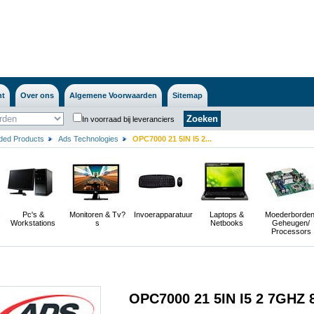
nt
Over ons
Algemene Voorwaarden
Sitemap
In voorraad bij leveranciers
ded Products
Ads Technologies
OPC7000 21 5IN I5 2...
s
Pc's &
Monitoren & Tv?
Invoerapparatuur
Laptops &
Moederborden
Workstations
s
Netbooks
Geheugen/
Processors
OPC7000 21 5IN I5 2 7GHZ