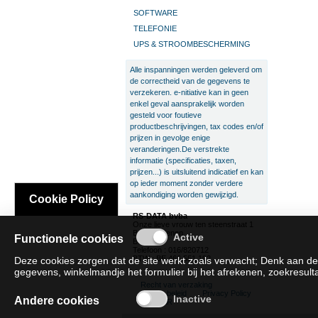
SOFTWARE
TELEFONIE
UPS & STROOMBESCHERMING
Alle inspanningen werden geleverd om
de correctheid van de gegevens te
verzekeren. e-nitiative kan in geen
enkel geval aansprakelijk worden
gesteld voor foutieve
productbeschrijvingen, tax codes en/of
prijzen in gevolge enige
veranderingen.De verstrekte
informatie (specificaties, taxen,
prijzen...) is uitsluitend indicatief en kan
op ieder moment zonder verdere
aankondiging worden gewijzigd.
Cookie Policy
RS-DATA bvba
Onze lieve vrouw ten steenstraat 1
B-3300 Tienen
Functionele cookies
België
Telefoon : 016/820712
BTW : BE 466.551.192
Deze cookies zorgen dat de site werkt zoals verwacht; Denk aan de
gegevens, winkelmandje het formulier bij het afrekenen, zoekresultat
Recht van verzaking
Cookie beleid
Privacy Policy
Andere cookies
SAT/SAR