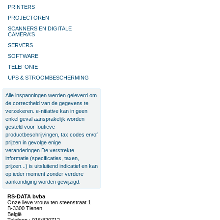
PRINTERS
PROJECTOREN
SCANNERS EN DIGITALE
CAMERA'S
SERVERS
SOFTWARE
TELEFONIE
UPS & STROOMBESCHERMING
Alle inspanningen werden geleverd om
de correctheid van de gegevens te
verzekeren. e-nitiative kan in geen
enkel geval aansprakelijk worden
gesteld voor foutieve
productbeschrijvingen, tax codes en/of
prijzen in gevolge enige
veranderingen.De verstrekte
informatie (specificaties, taxen,
prijzen...) is uitsluitend indicatief en kan
op ieder moment zonder verdere
aankondiging worden gewijzigd.
RS-DATA bvba
Onze lieve vrouw ten steenstraat 1
B-3300 Tienen
België