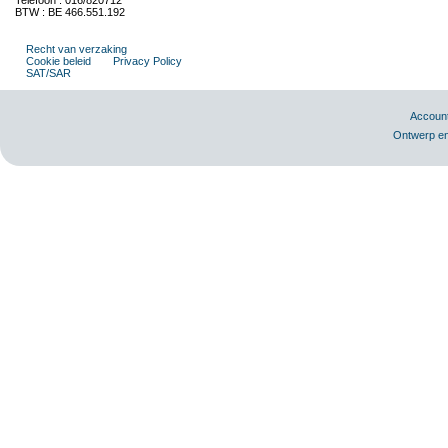
Telefoon : 016/820712
BTW : BE 466.551.192
Recht van verzaking
Cookie beleid
Privacy Policy
SAT/SAR
Accoun
Ontwerp en