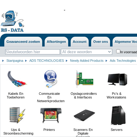
'
'
Geavanceerd zoeken
Afkortingen
Account
Over ons
Algemene Vo
In voorraad
Startpagina
ADS TECHNOLOGIES
Newly Added Products
Ads Technologies
Kabels En
Communicatie
Opslagcontrollers
Pc's &
Toebehoren
En
& Interfaces
Workstations
Netwerkproducten
Ups &
Printers
Scanners En
Servers
Stroombescherming
Digitale