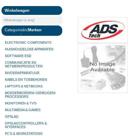
Camera's
Winkelwagen
Winkelwagen is leeg!
Categorieën
|
Merken
ELECTRONIC COMPONENTS
HUISHOUDELIJKE APPARATEN
SOFTWARE ESD
COMMUNICATIE EN
NETWERKPRODUCTEN
INVOERAPPARATUUR
KABELS EN TOEBEHOREN
LAPTOPS & NETBOOKS
MOEDERBORDEN/ GEHEUGEN/
PROCESSORS
MONITOREN & TV’S
MULTIMEDIA & GAMES
OPSLAG
OPSLAGCONTROLLERS &
INTERFACES
PC'S & WORKSTATIONS