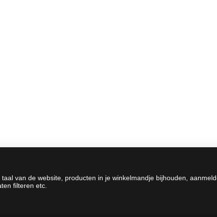
 taal van de website, producten in je winkelmandje bijhouden, aanmel
en filteren etc.