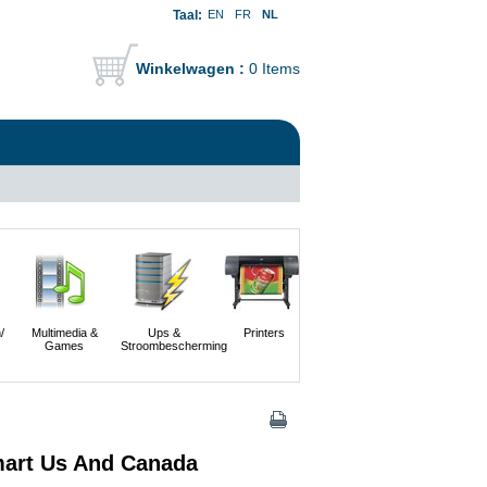
Taal:
EN
FR
NL
Winkelwagen :
0 Items
/
Multimedia &
Ups &
Printers
Scanners En
Servers
Games
Stroombescherming
Digitale
Camera's
Smart Us And Canada