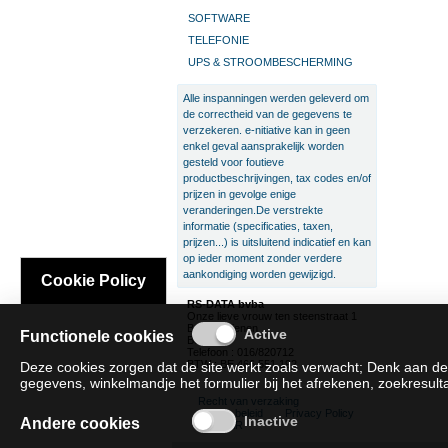
SOFTWARE
TELEFONIE
UPS & STROOMBESCHERMING
Alle inspanningen werden geleverd om
de correctheid van de gegevens te
verzekeren. e-nitiative kan in geen
enkel geval aansprakelijk worden
gesteld voor foutieve
productbeschrijvingen, tax codes en/of
prijzen in gevolge enige
veranderingen.De verstrekte
informatie (specificaties, taxen,
prijzen...) is uitsluitend indicatief en kan
op ieder moment zonder verdere
aankondiging worden gewijzigd.
Cookie Policy
RS-DATA bvba
Onze lieve vrouw ten steenstraat 1
B-3300 Tienen
Functionele cookies
België
Telefoon : 016/820712
BTW : BE 466.551.192
Deze cookies zorgen dat de site werkt zoals verwacht; Denk aan de
gegevens, winkelmandje het formulier bij het afrekenen, zoekresultat
Recht van verzaking
Cookie beleid
Privacy Policy
Andere cookies
SAT/SAR