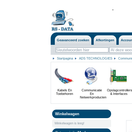
'
'
Geavanceerd zoeken
Afkortingen
Accou
Startpagina
ADS TECHNOLOGIES
Communic
Kabels En
Communicatie
Opslagcontroller
Toebehoren
En
& Interfaces
Netwerkproducten
Winkelwagen
Winkelwagen is leeg!