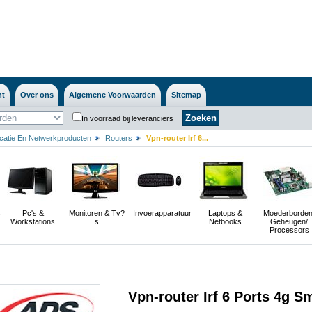
nt
Over ons
Algemene Voorwaarden
Sitemap
In voorraad bij leveranciers
atie En Netwerkproducten
Routers
Vpn-router Irf 6...
s
Pc's &
Monitoren & Tv?
Invoerapparatuur
Laptops &
Moederborden
Workstations
s
Netbooks
Geheugen/
Processors
Vpn-router Irf 6 Ports 4g 