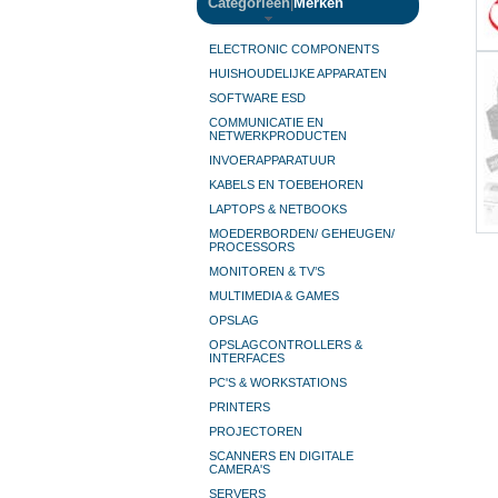
Categorieën
|
Merken
ELECTRONIC COMPONENTS
HUISHOUDELIJKE APPARATEN
SOFTWARE ESD
COMMUNICATIE EN
NETWERKPRODUCTEN
INVOERAPPARATUUR
KABELS EN TOEBEHOREN
LAPTOPS & NETBOOKS
MOEDERBORDEN/ GEHEUGEN/
PROCESSORS
MONITOREN & TV’S
MULTIMEDIA & GAMES
OPSLAG
OPSLAGCONTROLLERS &
INTERFACES
PC'S & WORKSTATIONS
PRINTERS
PROJECTOREN
SCANNERS EN DIGITALE
CAMERA'S
SERVERS