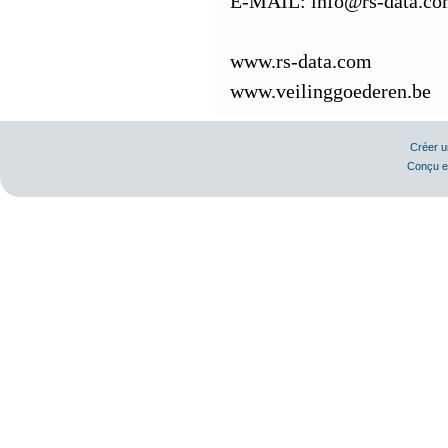
E-MAIL: info@rs-data.c
www.rs-data.com
www.veilinggoederen.be
Créer 
Conçu e