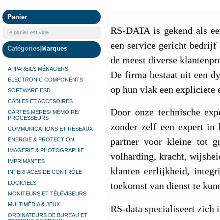
Panier
RS-DATA is gekend als ee
Le panier est vide
een service gericht bedrijf
Catégories
|
Marques
de meest diverse klantenpr
APPAREILS MÉNAGERS
De firma bestaat uit een d
ELECTRONIC COMPONENTS
op hun vlak een expliciete
SOFTWARE ESD
CÂBLES ET ACCESOIRES
Door onze technische exp
CARTES MÈRES/ MÉMOIRE/
PROCESSEURS
zonder zelf een expert in
COMMUNICATIONS ET RÉSEAUX
partner voor kleine tot g
ENERGIE & PROTECTION
IMAGERIE & PHOTOGRAPHIE
volharding, kracht, wijshe
IMPRIMANTES
klanten eerlijkheid, integ
INTERFACES DE CONTRÔLE
LOGICIELS
toekomst van dienst te kunn
MONITEURS ET TÉLÉVISEURS
MULTIMÉDIA & JEUX
RS-data specialiseert zich 
ORDINATEURS DE BUREAU ET