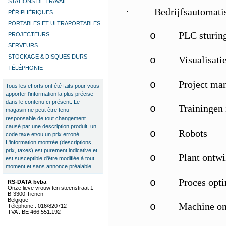
STATIONS DE TRAVAIL
·
Bedrijfsautomati
PÉRIPHÉRIQUES
PORTABLES ET ULTRAPORTABLES
PLC sturin
o
PROJECTEURS
SERVEURS
STOCKAGE & DISQUES DURS
Visualisati
o
TÉLÉPHONIE
Project man
o
Tous les efforts ont été faits pour vous
apporter l'information la plus précise
dans le contenu ci-présent. Le
Trainingen 
o
magasin ne peut être tenu
responsable de tout changement
causé par une description produit, un
Robots
o
code taxe et/ou un prix erroné.
L'information montrée (descriptions,
prix, taxes) est purement indicative et
Plant ontwi
o
est susceptible d'être modifiée à tout
moment et sans annonce préalable.
Proces opti
o
RS-DATA bvba
Onze lieve vrouw ten steenstraat 1
B-3300 Tienen
Belgique
Machine on
o
Téléphone : 016/820712
TVA : BE 466.551.192