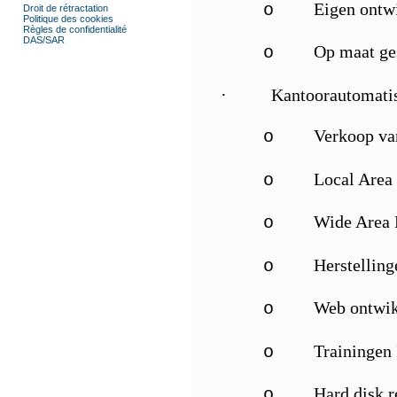
Eigen ontw
o
Droit de rétractation
Politique des cookies
Règles de confidentialité
DAS/SAR
Op maat ge
o
·
Kantoorautomatis
Verkoop va
o
Local Area
o
Wide Area
o
Herstelling
o
Web ontwik
o
Trainingen 
o
Hard disk r
o